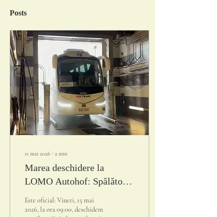
Posts
11 mai 2026
∙
2
min
Marea deschidere la
LOMO Autohof: Spălătoria
noastră ultramodernă
Este oficial: Vineri, 15 mai
pentru camioane intră în
2026, la ora 09:00, deschidem