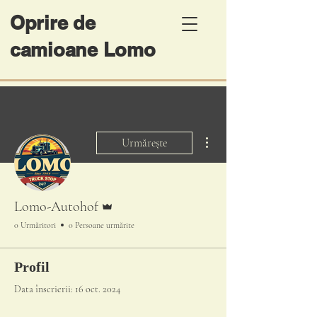
Oprire de
camioane Lomo
Mai multe acțiuni
Urmărește
Admin
Lomo-Autohof
0 Urmăritori
0 Persoane urmărite
Profil
Data înscrierii: 16 oct. 2024