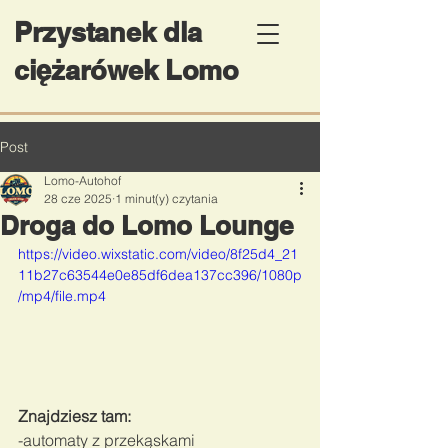
Przystanek dla
ciężarówek Lomo
Post
Lomo-Autohof
28 cze 2025
1 minut(y) czytania
Droga do Lomo Lounge
https://video.wixstatic.com/video/8f25d4_21
11b27c63544e0e85df6dea137cc396/1080p
/mp4/file.mp4
Znajdziesz tam:
-automaty z przekąskami