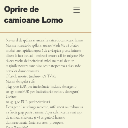
Oprire de
camioane Lomo
​Serviciul de spălare și uscare la stația de camioane Lomo
Mașina noastră de spălat și uscare Wash.Me vă oferă o
modalitate rapidă și ușoară de a vă spăla și usca hainele
direct la fața locului - perfectă pentru a fi în mișcare! Fie
că este vorba de încărcături mici sau mari de rufe,
mașinile noastre sunt bine echipate pentru a răspunde
nevoilor dumneavoastră.
Ofertele noastre (inclusiv 19% TVA):
Masini de spalat rufe:
9 kg: 5,00 EUR per încărcătură (inclusiv detergent)
20 kg: 10,00 EUR per încărcătură (inclusiv detergent)
Uscător:
20 kg: 3,00 EUR per încărcătură
Detergentul se adauga automat, astfel incat nu trebuie sa
va faceti griji pentru nimic. Aparatele noastre sunt ușor
de utilizat, eficiente și vă asigură că hainele
dumneavoastră rămân curate și proaspete.
De ce Wash.Me?