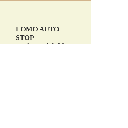
LOMO AUTO
STOP
Rennsteigstraße 2-6,
98544 Zella-Mehlis
0179 9707612
info@website.de
imprima
|
Protecția datelor
|
Protecția datelor