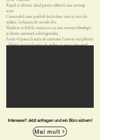
Rapid și eficient: ideal pentru călătorii care au timp
scurt.
Convenabil: sunt posibile încărcături mari și mici de
spălare, în funcție de nevoile dvs.
Moderne și fiabile: mașini cu cea mai recentă tehnologie
și dozare automată a detergentului.
Faceți-vă pauza la stația de camioane Lomo și mai plăcută
- folosiți serviciul nostru de spălare și uscare non-stop!
Interesse? Jetzt anfragen und ein Büro sichern!
Mai mult